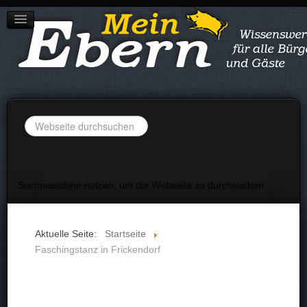
STADT EBERN
IMPRESSUM
DATENSCHUTZ
Suchen
...
Suchmaschine nutzen, um die Webseite zu durchsuchen.
Aktuelle Seite:
Startseite
Faschingstanz in Frickendorf