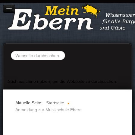
STADT EBERN
IMPRESSUM
DATENSCHUTZ
Suchen
...
Suchmaschine nutzen, um die Webseite zu durchsuchen.
Aktuelle Seite:
Startseite
Anmeldung zur Musikschule Ebern